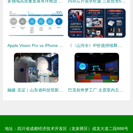
多领域高质量发展有序推进 为我国经济持续恢复向好提供有力支撑——以“造梦科技”为例
内存芯片需求旺盛 三星投资60亿美元再建生产线 助力科技梦再攀高峰
Apple Vision Pro vs iPhone SE 4 造梦与造金的两极革命
《〈山河令》IP价值持续释放 阿里鱼品牌运营助力销量攀升，OST大碟上线引热议
融媒·见证｜山东省科技馆新馆正式启动运营 欢迎来到“造梦空间” 造梦科技
巴克创奇梦工厂 太原室内主题科技乐园，贺子毅镜头下的造梦之旅
地址：四川省成都经济技术开发区（龙泉驿区）成龙大道二段888号